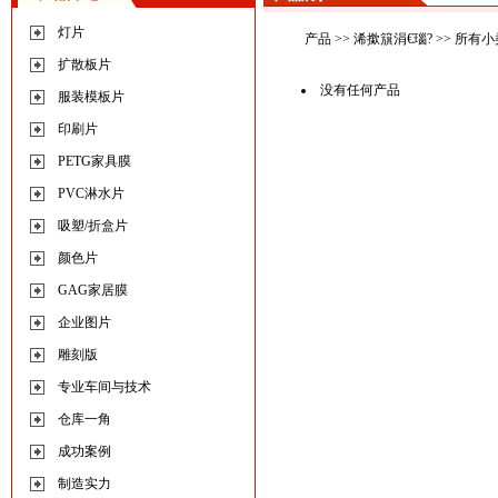
灯片
产品
>>
浠撳簱涓€瑙?
>> 所有小
扩散板片
没有任何产品
服装模板片
印刷片
PETG家具膜
PVC淋水片
吸塑/折盒片
颜色片
GAG家居膜
企业图片
雕刻版
专业车间与技术
仓库一角
成功案例
制造实力